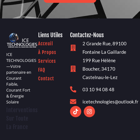
Liens Utiles
Contactez-Nous
Acceuil
2 Grande Rue, 89100
Fontaine La Gaillarde
À Propos
ICE
199 Rue Hélène
TECHNOLOGIES
Services
—Votre
Boucher, 34170
FAQ
partenaire en
Castelnau-le-Lez
Courant
Contact
Faible,
03 10 94 08 48
Courant Fort
& Énergie
icetechnologies@outlook.fr
Solaire
Interventions
Sur Toute
La France