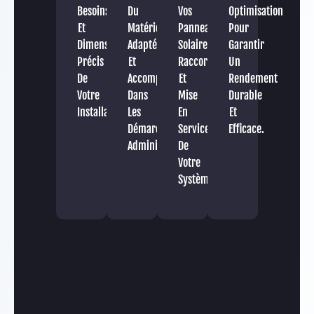
Besoins
Du
Vos
Optimisation
Et
Matériel
Panneaux
Pour
Dimensionnement
Adapté
Solaires,
Garantir
Précis
Et
Raccordement
Un
De
Accompagnement
Et
Rendement
Votre
Dans
Mise
Durable
Installation.
Les
En
Et
Démarches
Service
Efficace.
Administratives.
De
Votre
Système.