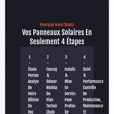
Pourquoi Nous Choisir
Vos Panneaux Solaires En
Seulement 4 Étapes
1
2
3
4
-
-
-
-
Étude
Conception
Installation
Suivi
Personnalisée
&
&
&
Analyse
Démarches
Mise
Performance
De
Réalisation
En
Contrôle
Votre
Du
Service
De
Bâtiment,
Plan
Pose
Production,
De
Technique,
Professionnelle
Maintenance
Vos
Choix
De
Et