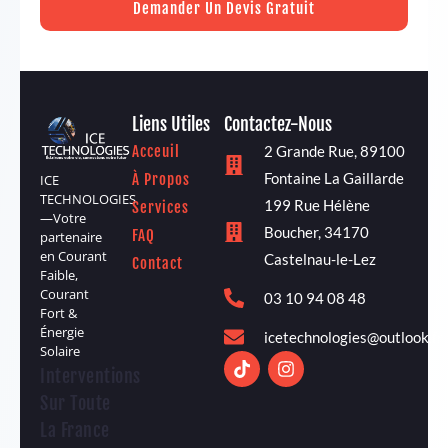
Demander Un Devis Gratuit
Liens Utiles
Contactez-Nous
Acceuil
2 Grande Rue, 89100
Fontaine La Gaillarde
À Propos
ICE
TECHNOLOGIES
199 Rue Hélène
Services
—Votre
Boucher, 34170
FAQ
partenaire
en Courant
Castelnau-le-Lez
Contact
Faible,
Courant
03 10 94 08 48
Fort &
Énergie
icetechnologies@outlook.fr
Solaire
Interventions
Sur Toute
La France